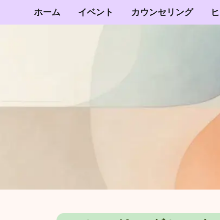
内
ホーム
イベント
カウンセリング
ヒ
容
を
ス
キ
ッ
プ