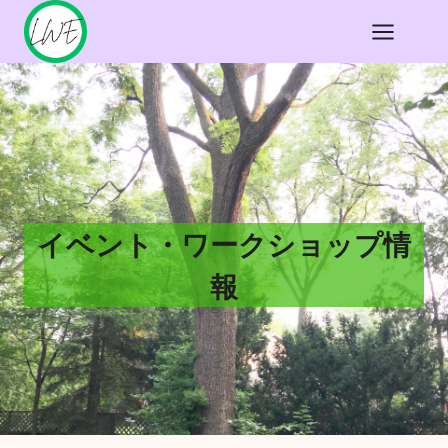
内
容
を
ス
キ
ッ
プ
イベント・ワークショップ情
報